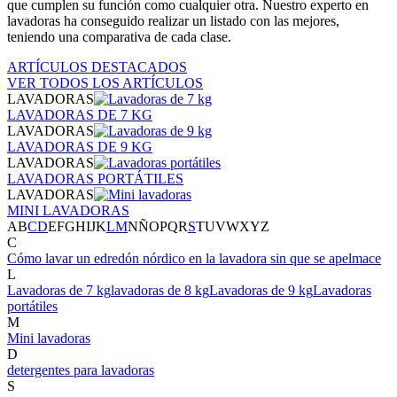
que cumplen su función como cualquier otra. Nuestro experto en
lavadoras ha conseguido realizar un listado con las mejores,
teniendo una comparativa de cada clase.
ARTÍCULOS DESTACADOS
VER TODOS LOS ARTÍCULOS
LAVADORAS
LAVADORAS DE 7 KG
LAVADORAS
LAVADORAS DE 9 KG
LAVADORAS
LAVADORAS PORTÁTILES
LAVADORAS
MINI LAVADORAS
A
B
C
D
E
F
G
H
I
J
K
L
M
N
Ñ
O
P
Q
R
S
T
U
V
W
X
Y
Z
C
Cómo lavar un edredón nórdico en la lavadora sin que se apelmace
L
Lavadoras de 7 kg
lavadoras de 8 kg
Lavadoras de 9 kg
Lavadoras
portátiles
M
Mini lavadoras
D
detergentes para lavadoras
S